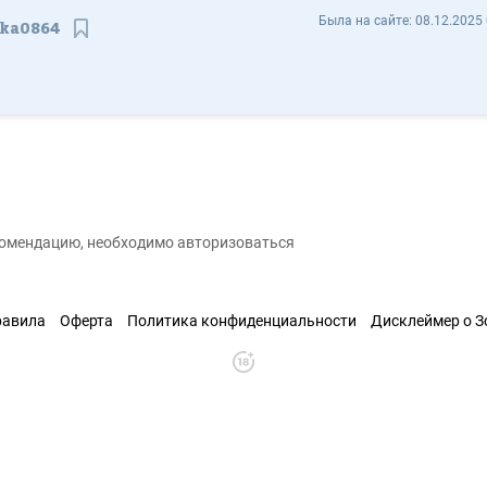
Наталья Меркулова natalika0864 - Отзывы
Была на сайте:
08.12.2025 
ika0864
Сохранить контакт
екомендацию, необходимо авторизоваться
равила
Оферта
Политика конфиденциальности
Дисклеймер о 