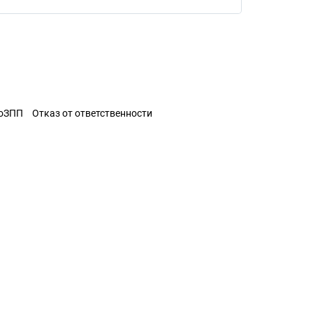
ЗоЗПП
Отказ от ответственности