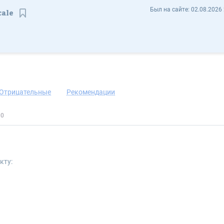
Никита из Lets Scale letsscale - Отзывы
Был на сайте:
02.08.2026 
cale
Сохранить контакт
Отрицательные
Рекомендации
кту: