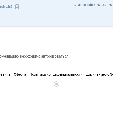
Анастасия Руденок krivenchuk2 - Отзывы
Была на сайте:
25.03.2026 
nchuk2
Сохранить контакт
екомендацию, необходимо авторизоваться
равила
Оферта
Политика конфиденциальности
Дисклеймер о 