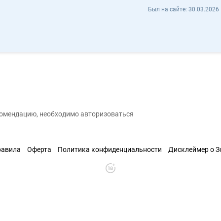
Иван Фоняк ivanfoniak - Отзывы
Был на сайте:
30.03.2026 
хранить контакт
екомендацию, необходимо авторизоваться
равила
Оферта
Политика конфиденциальности
Дисклеймер о 