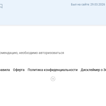
Дарья Ионова ionovad538 - Отзывы
Был на сайте:
29.03.2026 
Сохранить контакт
екомендацию, необходимо авторизоваться
равила
Оферта
Политика конфиденциальности
Дисклеймер о 