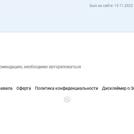
Ольга Фомина ief50057 - Отзывы
Был на сайте:
15.11.2022 
охранить контакт
екомендацию, необходимо авторизоваться
равила
Оферта
Политика конфиденциальности
Дисклеймер о 