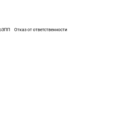
ЗоЗПП
Отказ от ответственности