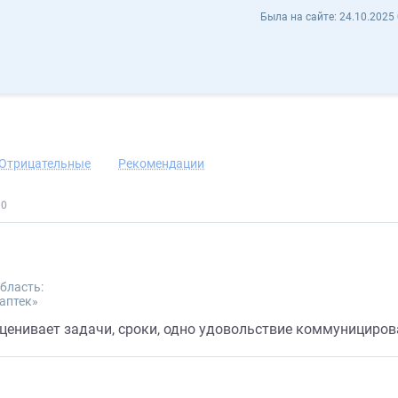
Galina Girova gurisabak - Отзывы
Была на сайте:
24.10.2025 
охранить контакт
Отрицательные
Рекомендации
бласть:
аптек»
ценивает задачи, сроки, одно удовольствие коммунициров