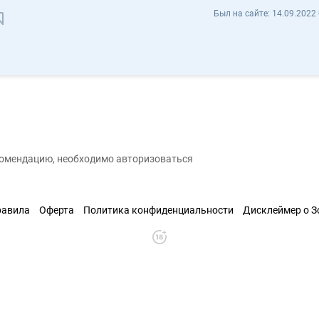
Павел Камардин fiburat - Отзывы
Был на сайте:
14.09.2022 
Сохранить контакт
екомендацию, необходимо авторизоваться
равила
Оферта
Политика конфиденциальности
Дисклеймер о 