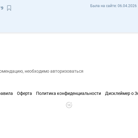
Алёна Сокол alyonasokol1979 - Отзывы
Была на сайте:
06.04.2026 
79
Сохранить контакт
екомендацию, необходимо авторизоваться
равила
Оферта
Политика конфиденциальности
Дисклеймер о 