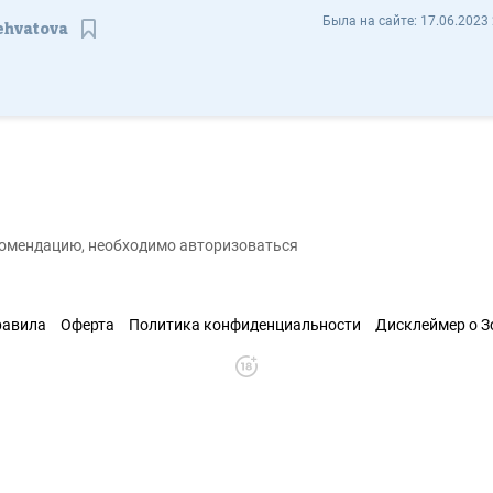
Алина Шехватова alinashehvatova - Отзывы
Была на сайте:
17.06.2023 
ehvatova
Сохранить контакт
екомендацию, необходимо авторизоваться
равила
Оферта
Политика конфиденциальности
Дисклеймер о 