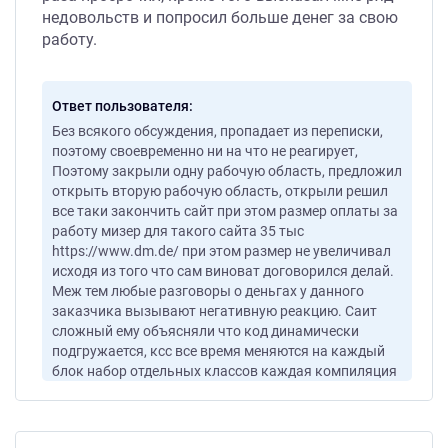
недовольств и попросил больше денег за свою
работу.
Ответ пользователя
Без всякого обсуждения, пропадает из переписки,
поэтому своевременно ни на что не реагирует,
Поэтому закрыли одну рабочую область, предложил
открыть вторую рабочую область, открыли решил
все таки закончить сайт при этом размер оплаты за
работу мизер для такого сайта 35 тыс
https://www.dm.de/ при этом размер не увеличивал
исходя из того что сам виноват договорился делай.
Меж тем любые разговоры о деньгах у данного
заказчика вызывают негативную реакцию. Саит
сложный ему объясняли что код динамически
подгружается, ксс все время меняются на каждый
блок набор отдельных классов каждая компиляция
отдельно. Мало того стал хамить и угрожать что
оставит негативный отзыв, меж тем ему без оплаты
оставил выполненные три объемных стр главная,