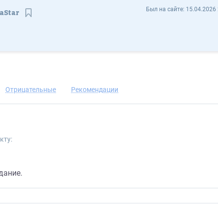
Виктор Старовойтов VityaStar - Отзывы
Был на сайте:
15.04.2026 
aStar
Сохранить контакт
Отрицательные
Рекомендации
кту:
дание.