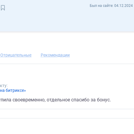
Сергей Моськин SergeiSP - Отзывы
Был на сайте:
04.12.2024 
Сохранить контакт
Отрицательные
Рекомендации
кту:
 на битриксе»
пила своевременно, отдельное спасибо за бонус.