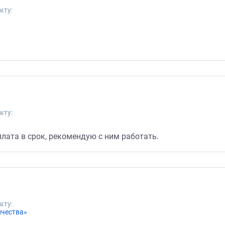
кту:
кту:
плата в срок, рекомендую с ним работать.
кту:
ичества»