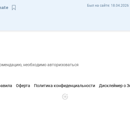
Дмитрий Абакумов NaRahate - Отзывы
Был на сайте:
18.04.2026 
hate
Сохранить контакт
екомендацию, необходимо авторизоваться
равила
Оферта
Политика конфиденциальности
Дисклеймер о 