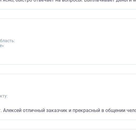
бласть:
е»
кту:
ет. Алексей отличный заказчик и прекрасный в общении че