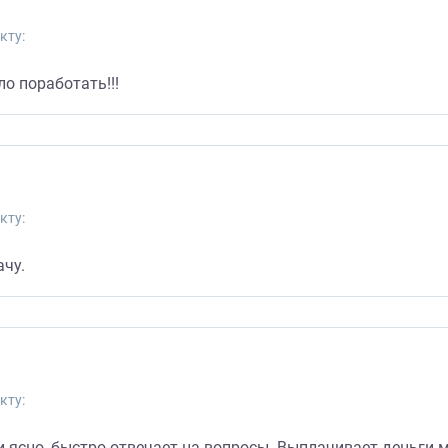
кту:
о поработать!!!
кту:
ачу.
кту:
и ясно, быстро отвечает на вопросы. Выплачивает деньги