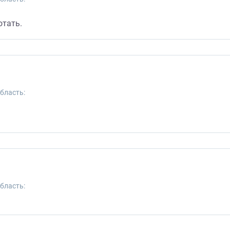
отать.
бласть:
бласть: