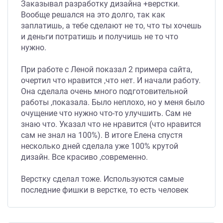
Заказывал разработку дизайна +верстки.
Вообще решался на это долго, так как
заплатишь, а тебе сделают не то, что ты хочешь
и деньги потратишь и получишь не то что
нужно.
При работе с Леной показал 2 примера сайта,
очертил что нравится ,что нет. И начали работу.
Она сделала очень много подготовительной
работы ,показала. Было неплохо, но у меня было
очущение что нужно что-то улучшить. Сам не
знаю что. Указал что не нравится (что нравится
сам не знал на 100%). В итоге Елена спустя
несколько дней сделала уже 100% крутой
дизайн. Все красиво ,современно.
Верстку сделал тоже. Используются самые
последние фишки в верстке, то есть человек
полностью в тренде. Остается ее рекомендовать
всем. Но так, чтобы немного свободного времни
у нее осталось, так как я точно у нее буду