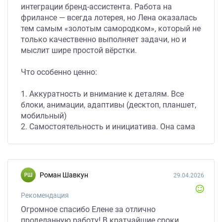
интеграции бренд-ассистента. Работа на
фрилансе — всегда лотерея, но Лена оказалась
тем самым «золотым самородком», который не
только качественно выполняет задачи, но и
мыслит шире простой вёрстки.
Что особенно ценно:
1. Аккуратность и внимание к деталям. Все
блоки, анимации, адаптивы (десктоп, планшет,
мобильный)
2. Самостоятельность и инициатива. Она сама
предложила оптимизировать изображения
(WebP), добавила удобную пагинацию с
цифрами, настроила липкое меню.
3. Техническая компетенция. WordPress,
Роман Шавкун
29.04.2026
кастомизация темы, перенос блога (миграция
1000+ постов), настройка редиректов, сео-
Рекомендация
плагина Yoast, интеграция сложного виджета
Огромное спасибо Елене за отлично
бренд-ассистента – всё это Лена сделала
проделанную работу! В кратчайшие сроки