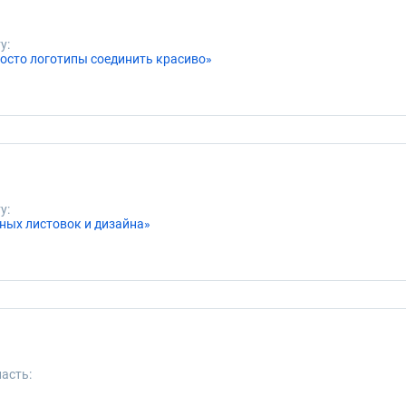
у:
росто логотипы соединить красиво»
у:
ных листовок и дизайна»
асть: