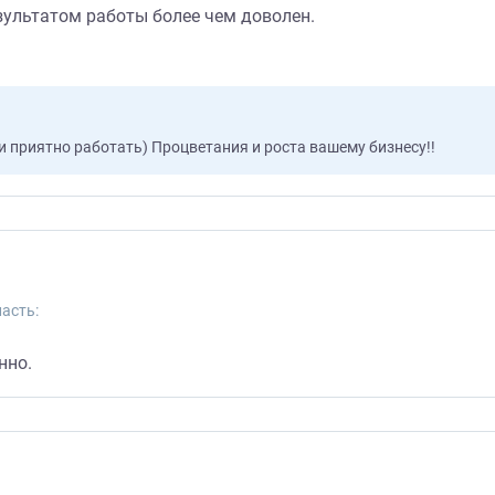
зультатом работы более чем доволен.
ми приятно работать) Процветания и роста вашему бизнесу!!
асть:
нно.