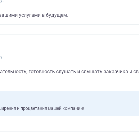
у:
 вашими услугами в будущем.
у:
мательность, готовность слушать и слышать заказчика и с
сширения и процветания Вашей компании!