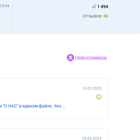
13:04
1 494
Отзывов:
46
Нейросаммари
14.03.2025
«1- доработать лого . Файл исходника прилагается. 2- разработать фирменный бланк 3- совместить лого со словами "О НАС" в едином файле , без фона.»
20.02.2024