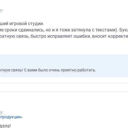
у:
шей игровой студии.
е сроки сдвинались, но и я тоже затянула с текстами). Бу
ратную связь, быстро исправляет ошибки, вносит коррект
ратную связь! С вами было очень приятно работать.
у:
 продукции»
дела!