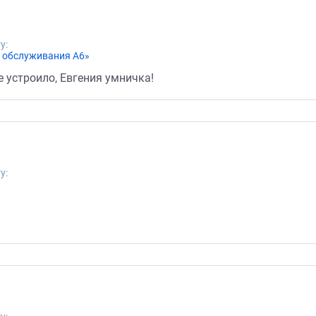
у:
е обслуживания А6»
е устроило, Евгения умничка!
у: