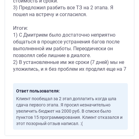
стоимость и сроки.
3) Предложил разбить все ТЗ на 2 этапа. Я
пошел на встречу и согласился.
Итоги:
1) С Дмитрием было достаточно неприятно
общаться в процессе устранения багов после
выполненной им работы. Переодически он
позволял себе лишние в диалоге.
2) В установленные им же сроки (7 дней) мы не
уложились, и я без проблем их продлил еще на 7
дней.
3) После завершения 1 этапа, и получения
оплаты, Дмитрий ОТКАЗАЛСЯ выполнять 2 этап
Ответ пользователя
за оговоренную в начале сотрудничества сумму.
Клиент пообещал за 2 этап доплатить когда шла
сдача первого этапа. Я просил незначительно
В результате, работы по ТЗ не были закончены в
увеличить бюджет на 2000 руб. В списке было
полном объеме. Исполнитель выполнил 1 этап и
пунктов 15 программирования. Клиент отказался и
отказался за оговоренную сумму ранее
этот позорный отзыв написал. :(
выполнять работу по 2 этапу.