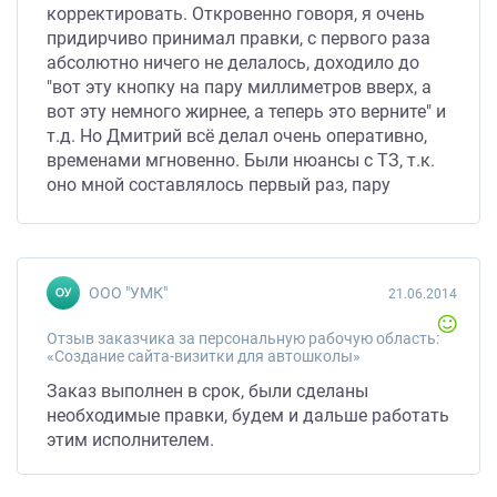
корректировать. Откровенно говоря, я очень
придирчиво принимал правки, с первого раза
абсолютно ничего не делалось, доходило до
"вот эту кнопку на пару миллиметров вверх, а
вот эту немного жирнее, а теперь это верните" и
т.д. Но Дмитрий всё делал очень оперативно,
временами мгновенно. Были нюансы с ТЗ, т.к.
оно мной составлялось первый раз, пару
мелочей не учёл, в договоре прописано, что
исполнитель делает всё строго по ТЗ, но
абсолютно всё было сделано в итоге. Сайт я
получил в срок, затем немного правились
ООО "УМК"
21.06.2014
мелкие ошибки, но опять таки всё очень
оперативно и без каких либо задержек. Спасибо.
Отзыв заказчика за персональную рабочую область:
«Создание сайта-визитки для автошколы»
Заказ выполнен в срок, были сделаны
необходимые правки, будем и дальше работать
этим исполнителем.