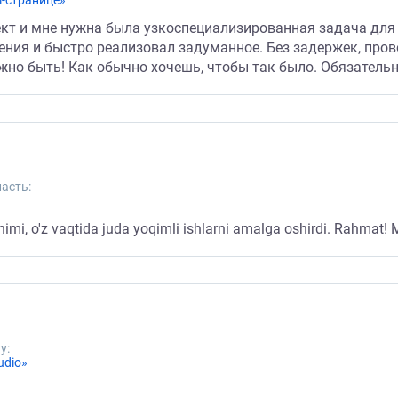
l-странице»
кт и мне нужна была узкоспециализированная задача для о
ния и быстро реализовал задуманное. Без задержек, прово
лжно быть! Как обычно хочешь, чтобы так было. Обязатель
асть:
muhimi, o'z vaqtida juda yoqimli ishlarni amalga oshirdi. Rahmat
у:
udio»