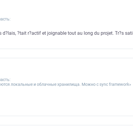
асть:
s d?lais, ?tait r?actif et joignable tout au long du projet. Tr?s sat
асть:
уются локальные и облачные хранилища. Можно с sync framework»