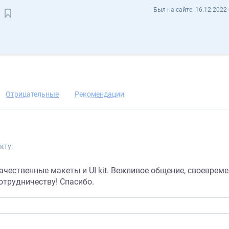
Олег Лукавенко BratYakut - Отзывы
Был на сайте:
16.12.2022 
Сохранить контакт
Отрицательные
Рекомендации
кту:
качественные макеты и UI kit. Вежливое общение, своевреме
отрудничеству! Спасибо.