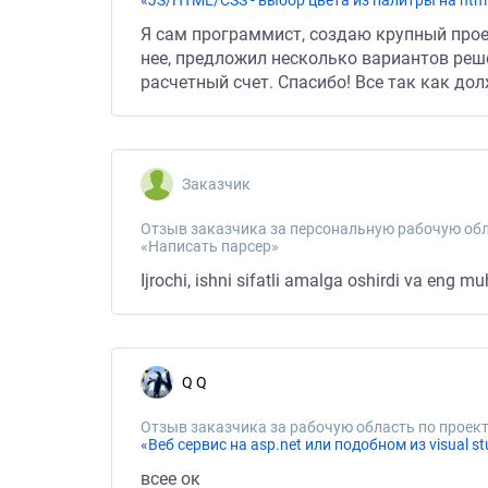
«JS/HTML/CSS - выбор цвета из палитры на htm
Я сам программист, создаю крупный прое
нее, предложил несколько вариантов реше
расчетный счет. Спасибо! Все так как до
Заказчик
Отзыв заказчика за персональную рабочую обл
«Написать парсер»
Ijrochi, ishni sifatli amalga oshirdi va eng 
Q Q
Отзыв заказчика за рабочую область по проект
«Веб сервис на asp.net или подобном из visual st
всее ок