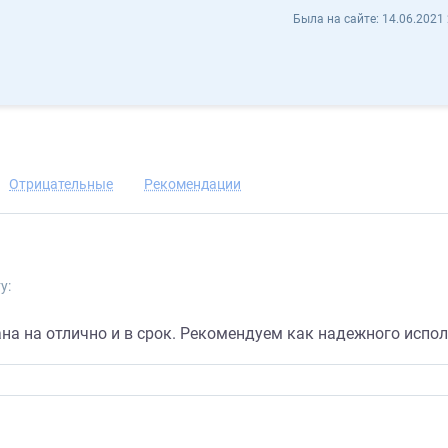
Марина Ан AlisaFly - Отзывы
Была на сайте:
14.06.2021 
нить контакт
Отрицательные
Рекомендации
у:
на на отлично и в срок. Рекомендуем как надежного испол