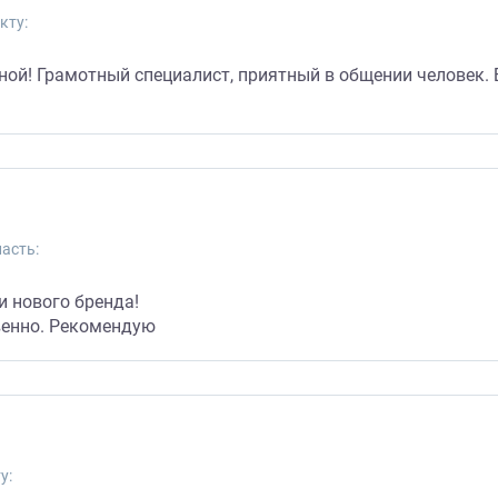
кту:
ой! Грамотный специалист, приятный в общении человек.
асть:
и нового бренда!
венно. Рекомендую
у: