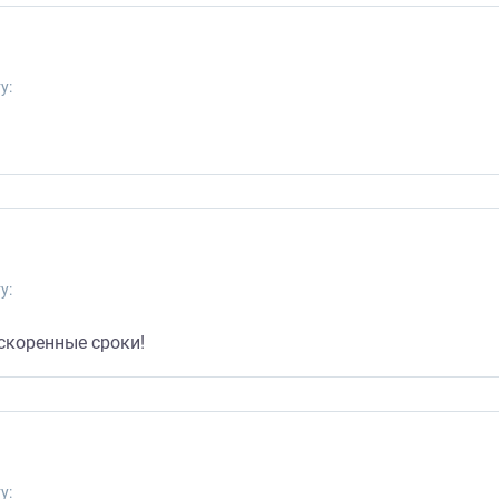
у:
у:
скоренные сроки!
у: