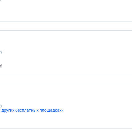
у:
!
у:
и других бесплатных площадках»