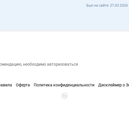
Ali Кумаркан Alikumar - Отзывы
Был на сайте:
27.03.2026 
хранить контакт
екомендацию, необходимо авторизоваться
равила
Оферта
Политика конфиденциальности
Дисклеймер о 