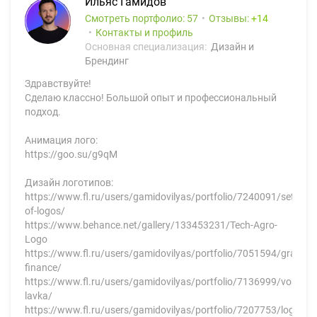
Ильяc Гамидов
Смотреть портфолио: 57
Отзывы:
14
Контакты и профиль
Основная специализация:
Дизайн и
Брендинг
Здравствуйте!
Сделаю классно! Большой опыт и профессиональный
подход.
Анимация лого:
https://goo.su/g9qM
Дизайн логотипов:
https://www.fl.ru/users/gamidovilyas/portfolio/7240091/set-
of-logos/
https://www.behance.net/gallery/133453231/Tech-Agro-
Logo
https://www.fl.ru/users/gamidovilyas/portfolio/7051594/grant-
finance/
https://www.fl.ru/users/gamidovilyas/portfolio/7136999/vostoc
lavka/
https://www.fl.ru/users/gamidovilyas/portfolio/7207753/logo/