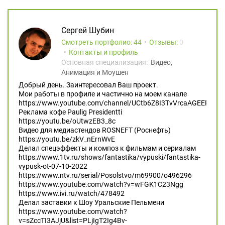
Сергей Шубин
Смотреть портфолио: 44
Отзывы:
0
Контакты и профиль
Основная специализация:
Видео,
Анимация и Моушен
Добрый день. Заинтересовал Ваш проект.
Мои работы в профиле и частично на моем канале
https://www.youtube.com/channel/UCtb6Z8I3TvVrcaAGEERVMP
Реклама кофе Paulig Presidentti
https://youtu.be/oUtwzEB3_8c
Видео для медиастендов ROSNEFT (Роснефть)
https://youtu.be/zkV_nErnWvE
Делал спецэффекты и композ к фильмам и сериалам
https://www.1tv.ru/shows/fantastika/vypuski/fantastika-
vypusk-ot-07-10-2022
https://www.ntv.ru/serial/Posolstvo/m69900/o496296
https://www.youtube.com/watch?v=wFGK1C23Ngg
https://www.ivi.ru/watch/478492
Делал заставки к Шоу Уральские Пельмени
https://www.youtube.com/watch?
v=sZccTI3AJjU&list=PLjIgT2Ig4Bv-