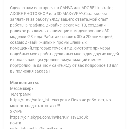
Сделаю вам ваш проект в CANVA или ADOBE Illustrator,
ADOBE PHOTOSHOP или 3D MAX+VRAY.Сколько вы
заплатите за работу ?Жду вашего ответа.Мой опыт
работы в графике, дизайне, рекламе, ТВ, создании
роликов рекламных, анимации и моделировании 3D
моделей -23 года.Работаю также с 3D и 2D анимацией,
создаю дизайн жилых и промышленных
помещений,торговых точек и т.д.,смотрите примеры
подобных моих работ сделанных мною для других людей
и показывающих уровень визуализаций в моем
портфолио на данном сайте Жду от вас подробное ТЗ для
выполнения заказа !
Мои контакты:
Мессенжеры:
Телеграмм
https://t.me/sailor_int телеграмм Пока не работает, но
можете создать контакт!!!
SKYPE
https://join.skype.com/invite/KiY1Is9L3d0k
почта
sailor.interactive@gmail.com