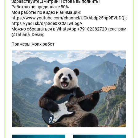
Здравствуйте Дмитрий! Готова выполнить!
Работаю по предоплате 50%.
Мои работы по видео и анимации:
https://www.youtube.com/channel/UCkAbdp25np9EVbDQjbVDu
https://yadi.sk/d/pSde0XCMLwL6gA
Можно обращаться в WhatsApp +79182382720 телеграм
@Tatiana_Desing
Примеры моих работ