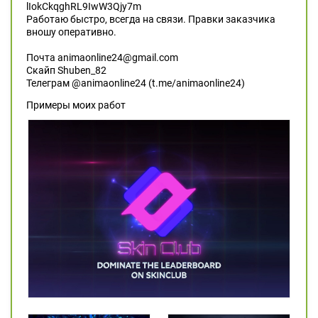
lIokCkqghRL9IwW3Qjy7m
Работаю быстро, всегда на связи. Правки заказчика
вношу оперативно.
Почта animaonline24@gmail.com
Скайп Shuben_82
Телеграм @animaonline24 (t.me/animaonline24)
Примеры моих работ