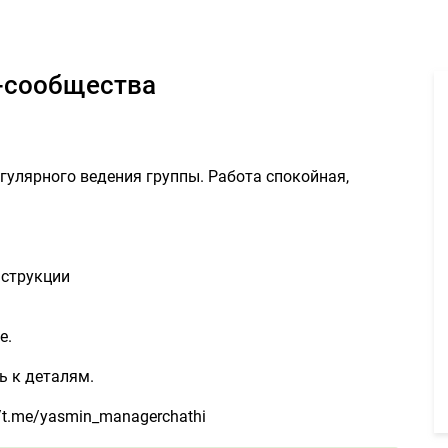
дминистратор ВК-сообщества 12500руб. - Задание для фрилансеро
К-сообщества
улярного ведения группы. Работа спокойная,
нструкции
е.
ь к деталям.
/t.me/yasmin_managerchathi