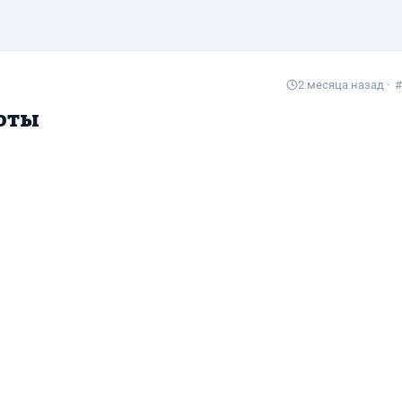
2 месяца назад
· #
оты