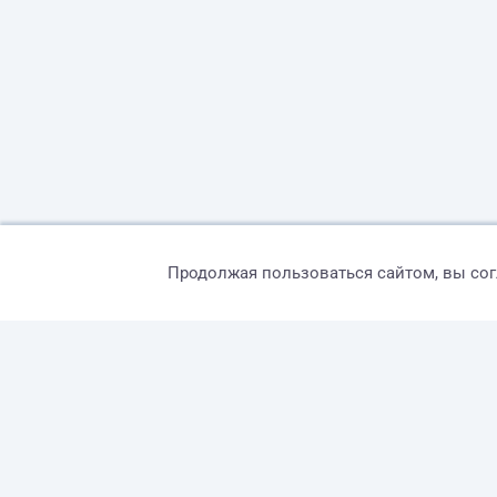
Продолжая пользоваться сайтом, вы со
© 2026 freelance.ru
Сервисы
Помощь
Поиск
Правила