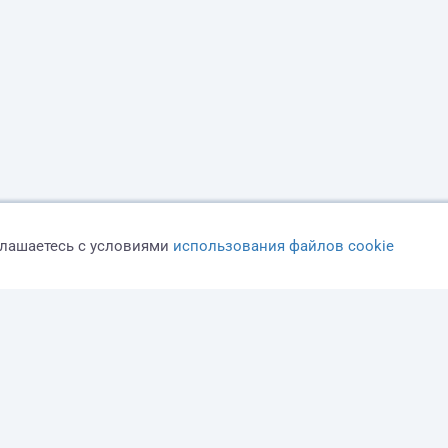
глашаетесь с условиями
использования файлов cookie
Оферта
Политика конфиденциальности
Дисклеймер о ЗоЗПП
О