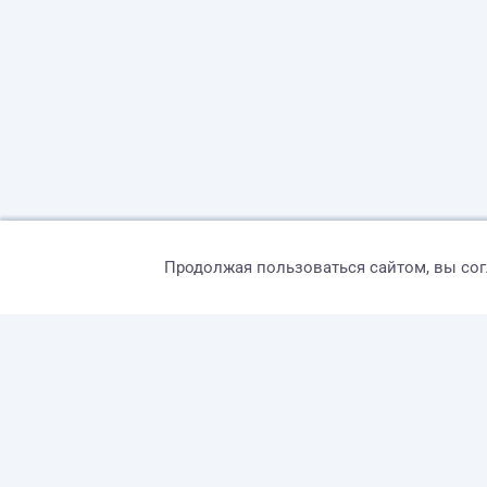
Продолжая пользоваться сайтом, вы со
© 2026 freelance.ru
Сервисы
Помощь
Поиск
Правила