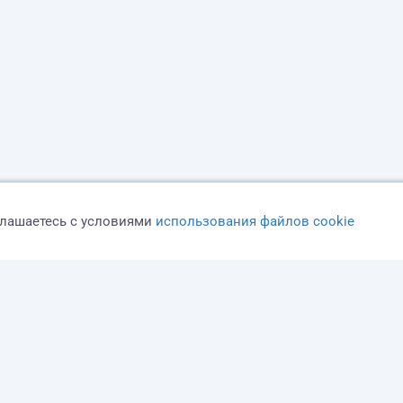
глашаетесь с условиями
использования файлов cookie
Оферта
Политика конфиденциальности
Дисклеймер о ЗоЗПП
О