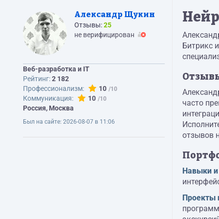
Нейр
Александр Щукин
Отзывы:
25
Александ
не верифицирован
Битрикс и
специализ
Веб-разработка и IT
Отзыв
Рейтинг:
2 182
Профессионализм:
10
Александ
Коммуникация:
10
часто пре
Россия, Москва
интеграци
Был на сайте:
2026-08-07 в 11:06
Исполните
отзывов 
Портф
Навыки и
интерфей
Проекты 
программ