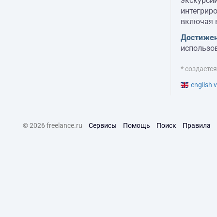
экскурсий
интегриро
включая 
Достижен
использов
* создаетс
english v
© 2026 freelance.ru
Сервисы
Помощь
Поиск
Правила