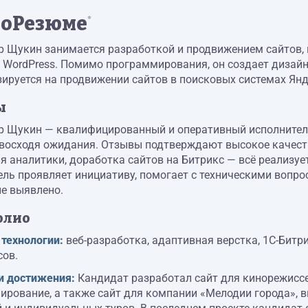
оРезюме
*
р Щукин занимается разработкой и продвижением сайтов, 
 WordPress. Помимо программирования, он создает дизайн
ируется на продвижении сайтов в поисковых системах Янде
ы
р Щукин — квалифицированный и оперативный исполнитель
восходя ожидания. Отзывы подтверждают высокое качеств
я аналитики, доработка сайтов на Битрикс — всё реализует
ль проявляет инициативу, помогает с техническими вопрос
не выявлено.
олио
 технологии:
веб-разработка, адаптивная верстка, 1С-Битр
сов.
и достижения:
Кандидат разработал сайт для кинорежиссе
ирование, а также сайт для компании «Мелодии города»,