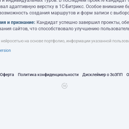
 и индивидуальных туров. В последнем проекте кандидат 
вал адаптивную верстку в 1С-Битрикс. Особое внимание б
возможность создания маршрутов и форм записи с выбор
ия и признание:
Кандидат успешно завершил проекты, обе
ания сайтов, что способствовало улучшению пользовател
я нейросетью на основе портфолио, информации указанной пользова
ersion
Оферта
Политика конфиденциальности
Дисклеймер о ЗоЗПП
О