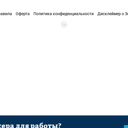
равила
Оферта
Политика конфиденциальности
Дисклеймер о 
ера для работы?