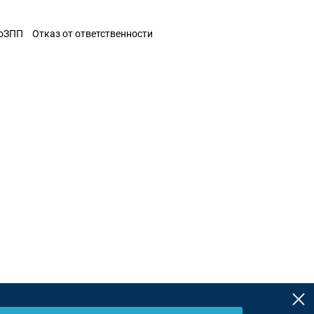
ЗоЗПП
Отказ от ответственности