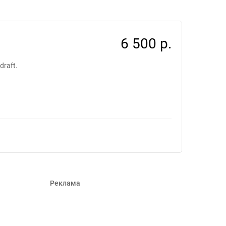
ов #1237978
6 500 р.
draft.
Реклама