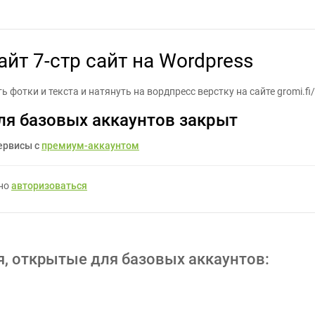
и натянуть сайт 7-стр сайт на Wordpress - Задание для фрилансер
айт 7-стр сайт на Wordpress
 фотки и текста и натянуть на вордпресс верстку на сайте gromi.fi/
ля базовых аккаунтов закрыт
ервисы с
премиум-аккаунтом
жно
авторизоваться
я, открытые для базовых аккаунтов: