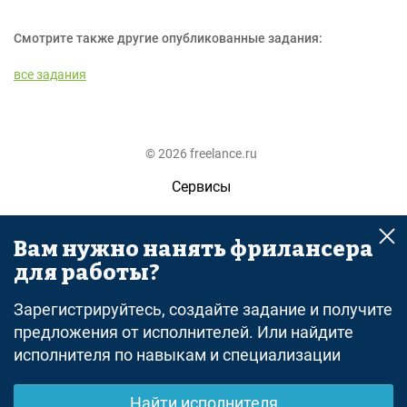
Смотрите также другие опубликованные задания:
все задания
© 2026 freelance.ru
Сервисы
Помощь
Вам нужно нанять фрилансера
Поиск
для работы?
Правила
Зарегистрируйтесь, создайте задание и получите
Оферта
предложения от исполнителей. Или найдите
исполнителя по навыкам и специализации
Политика конфиденциальности
Дисклеймер о ЗоЗПП
Найти исполнителя