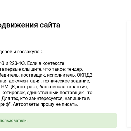
для контентного продвижения сайта - Задание для фрилансеров 
родвижения сайта
еров и госзакупок.
З и 223-ФЗ. Если в контексте
впервые слышите, что такое: тендер,
обедитель, поставщик, исполнитель, ОКПД2,
чная документация, техническое задание,
, НМЦК, контракт, банковская гарантия,
с котировок, единственный поставщик - то
Для тех, кто заинтересуется, напишите в
риф". Автоответы прошу не писать.
пользователи.