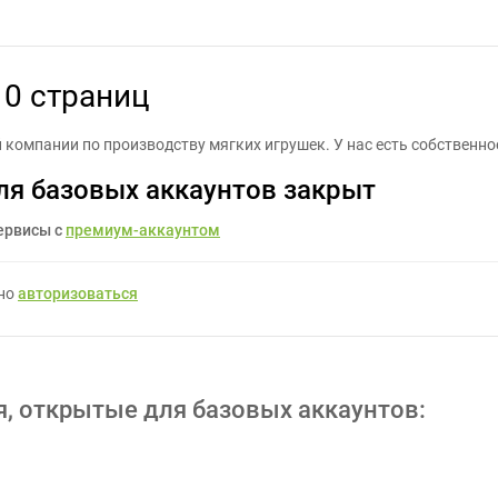
здать презентацию 10 страниц - Задание для фрилансеров #1661
10 страниц
 компании по производству мягких игрушек. У нас есть собственно
ля базовых аккаунтов закрыт
ервисы с
премиум-аккаунтом
жно
авторизоваться
я, открытые для базовых аккаунтов: