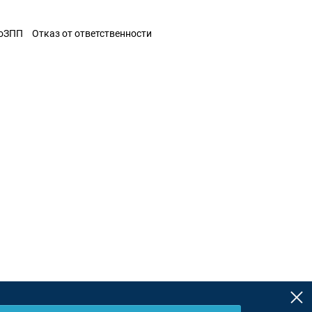
ЗоЗПП
Отказ от ответственности