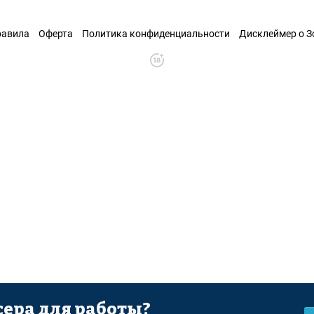
равила
Оферта
Политика конфиденциальности
Дисклеймер о 
ера для работы?