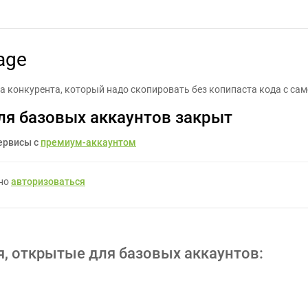
Скопировать Landing Page - Задание для фрилансеров #1217937
age
а конкурента, который надо скопировать без копипаста кода с сам
ля базовых аккаунтов закрыт
ервисы с
премиум-аккаунтом
жно
авторизоваться
я, открытые для базовых аккаунтов: