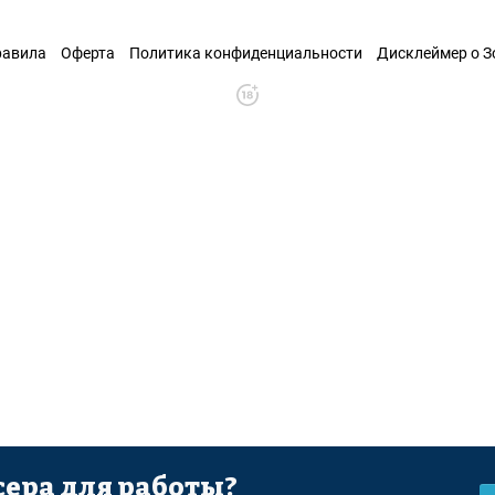
равила
Оферта
Политика конфиденциальности
Дисклеймер о 
ера для работы?