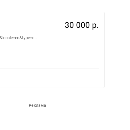
577
30 000 р.
1&locale=en&type=d…
Реклама