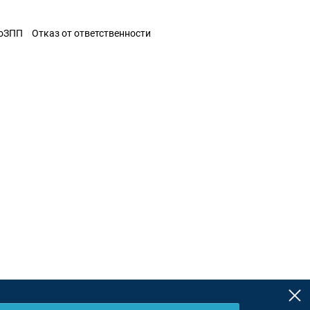
ЗоЗПП
Отказ от ответственности