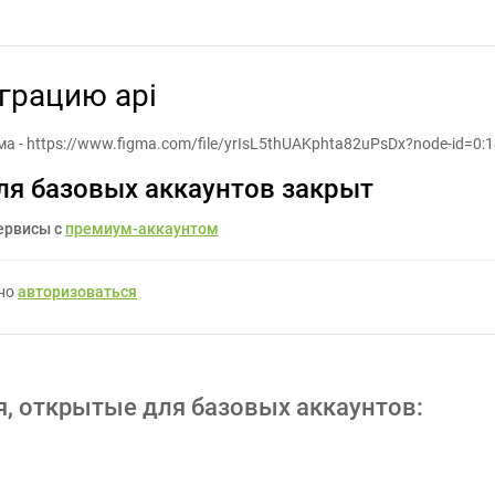
елать верстку и интеграцию api - Задание для фрилансеров #1655
еграцию api
ма - https://www.figma.com/file/yrIsL5thUAKphta82uPsDx?node-id=0:
ля базовых аккаунтов закрыт
ервисы с
премиум-аккаунтом
жно
авторизоваться
я, открытые для базовых аккаунтов: