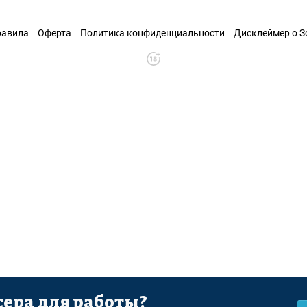
равила
Оферта
Политика конфиденциальности
Дисклеймер о 
ера для работы?