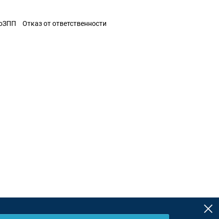
ЗоЗПП
Отказ от ответственности