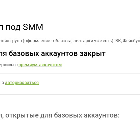
елать описание групп под SMM - Задание для фрилансеров #1044
пп под SMM
ния групп (оформление - обложка, аватарки уже есть): ВК, Фейсбук
ля базовых аккаунтов закрыт
ервисы с
премиум-аккаунтом
жно
авторизоваться
я, открытые для базовых аккаунтов: