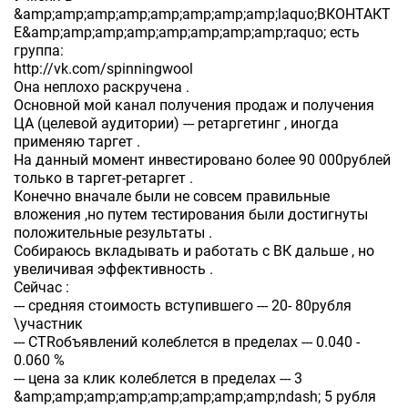
&amp;amp;amp;amp;amp;amp;amp;amp;laquo;ВКОНТАКТ
Е&amp;amp;amp;amp;amp;amp;amp;amp;raquo; есть
группа:
http://vk.com/spinningwool
Она неплохо раскручена .
Основной мой канал получения продаж и получения
ЦА (целевой аудитории) --- ретаргетинг , иногда
применяю таргет .
На данный момент инвестировано более 90 000рублей
только в таргет-ретаргет .
Конечно вначале были не совсем правильные
вложения ,но путем тестирования были достигнуты
положительные результаты .
Собираюсь вкладывать и работать с ВК дальше , но
увеличивая эффективность .
Сейчас :
--- средняя стоимость вступившего --- 20- 80рубля
\участник
--- CTRобъявлений колеблется в пределах --- 0.040 -
0.060 %
--- цена за клик колеблется в пределах --- 3
&amp;amp;amp;amp;amp;amp;amp;amp;ndash; 5 рубля