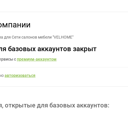
азработка логотипа компании - Задание для фрилансеров #14257
компании
па для Сети салонов мебели "VELHOME"
ля базовых аккаунтов закрыт
ервисы с
премиум-аккаунтом
жно
авторизоваться
я, открытые для базовых аккаунтов: