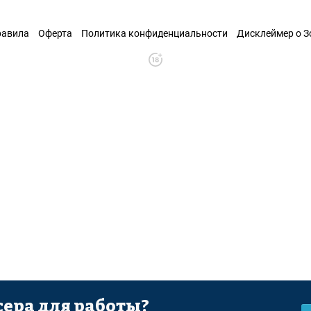
равила
Оферта
Политика конфиденциальности
Дисклеймер о 
ера для работы?