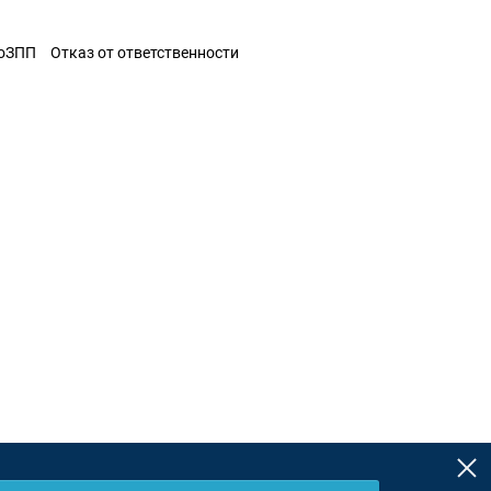
ЗоЗПП
Отказ от ответственности