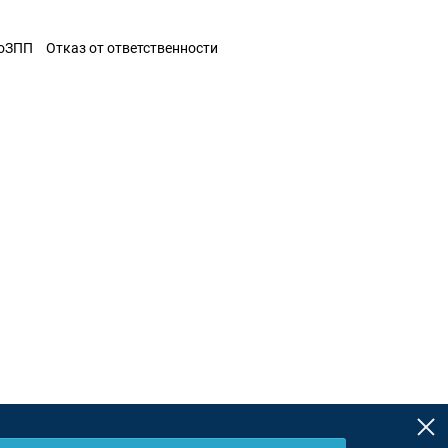
ЗоЗПП
Отказ от ответственности