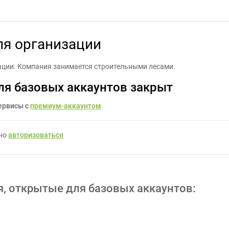
аботать логотип для организации - Задание для фрилансеров #14
ля организации
ации. Компания занимается строительными лесами.
ля базовых аккаунтов закрыт
ервисы с
премиум-аккаунтом
жно
авторизоваться
я, открытые для базовых аккаунтов: