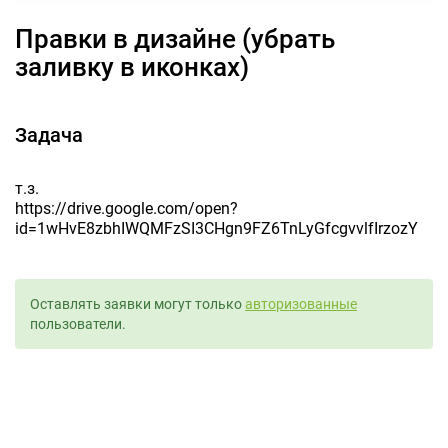
Правки в дизайне (убрать
заливку в иконках)
Задача
т.з.
https://drive.google.com/open?
id=1wHvE8zbhIWQMFzSI3CHgn9FZ6TnLyGfcgvvlfIrzozY
Оставлять заявки могут только
авторизованные
пользователи.