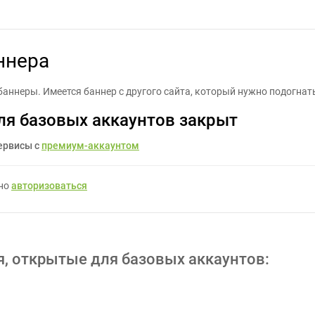
Подогнать размеры баннера - Задание для фрилансеров #674399
ннера
ть баннеры. Имеется баннер с другого сайта, который нужно подогна
ля базовых аккаунтов закрыт
ервисы с
премиум-аккаунтом
жно
авторизоваться
я, открытые для базовых аккаунтов: