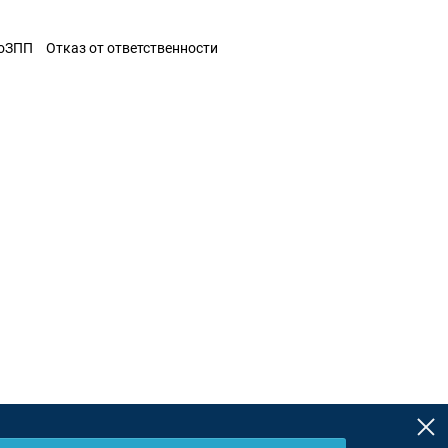
ЗоЗПП
Отказ от ответственности