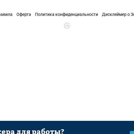
равила
Оферта
Политика конфиденциальности
Дисклеймер о 
ера для работы?