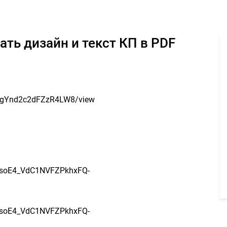
подредактировать дизайн и текст КП в PDF - Задание для фриланс
ать дизайн и текст КП в PDF
RhgYnd2c2dFZzR4LW8/view
csoE4_VdC1NVFZPkhxFQ-
csoE4_VdC1NVFZPkhxFQ-