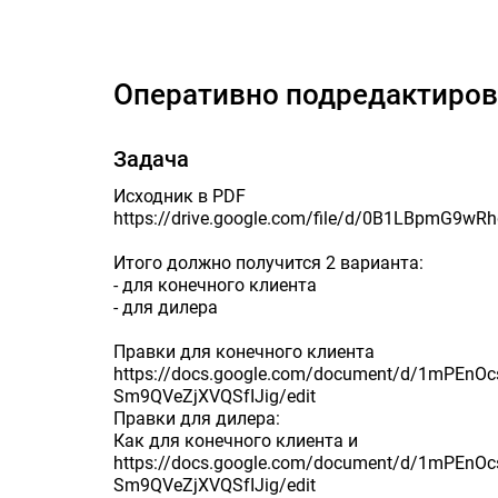
Оперативно 
Оперативно подредактиров
Задача
Исходник в PDF
https://drive.google.com/file/d/0B1LBpmG9w
Итого должно получится 2 варианта:
- для конечного клиента
- для дилера
Правки для конечного клиента
https://docs.google.com/document/d/1mPEnO
Sm9QVeZjXVQSfIJig/edit
Правки для дилера:
Как для конечного клиента и
https://docs.google.com/document/d/1mPEnO
Sm9QVeZjXVQSfIJig/edit