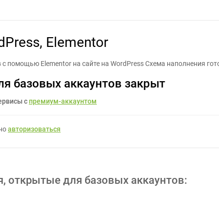
нение сайта, WordPress, Elementor - Задание для фрилансеров #1
Press, Elementor
с помощью Elementor на сайте на WordPress Схема наполнения гот
ля базовых аккаунтов закрыт
ервисы с
премиум-аккаунтом
жно
авторизоваться
я, открытые для базовых аккаунтов: