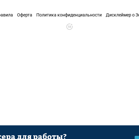
равила
Оферта
Политика конфиденциальности
Дисклеймер о 
ера для работы?