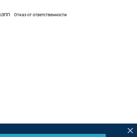
ЗоЗПП
Отказ от ответственности