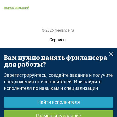
поиск заданий
© 2026 freelance.ru
Сервисы
Помощь
Вам нужно нанять фрилансера
Поиск
для работы?
Правила
Зарегистрируйтесь, создайте задание и получите
Оферта
предложения от исполнителей. Или найдите
исполнителя по навыкам и специализации
Политика конфиденциальности
Дисклеймер о ЗоЗПП
Найти исполнителя
Отказ от ответственности
Разместить задание