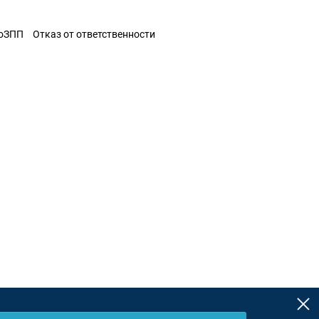
ЗоЗПП
Отказ от ответственности