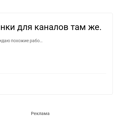
 для фрилансеров #1456010
нки для каналов там же.
жидаю похожие рабо…
Реклама