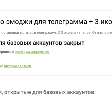
моджи для телеграмма + 3 иконки для каналов там же. - Задание
о эмоджи для телеграмма + 3 ико
остановки в статус в телеграмме. И 3 иконки каналов. От вас я о
ля базовых аккаунтов закрыт
ервисы с
премиум-аккаунтом
жно
авторизоваться
я, открытые для базовых аккаунтов: