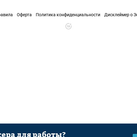
равила
Оферта
Политика конфиденциальности
Дисклеймер о 
ера для работы?