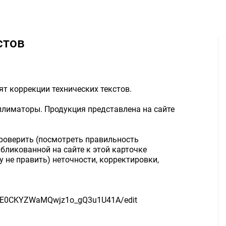
ктор технических текстов 150руб. - Задание для фрилансеров #1
стов
т коррекции технических текстов.
ллиматоры. Продукция представлена на сайте
 проверить (посмотреть правильность
бликованной на сайте к этой карточке
у не править) неточности, корректировки,
zeFE0CKYZWaMQwjz1o_gQ3u1U41A/edit