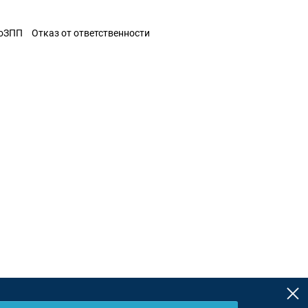
ЗоЗПП
Отказ от ответственности