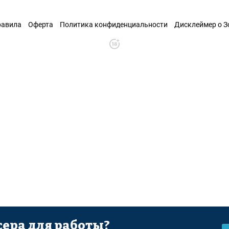
равила
Оферта
Политика конфиденциальности
Дисклеймер о 
ера для работы?