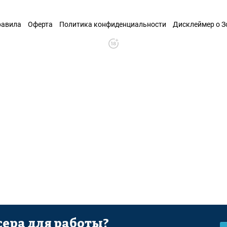
равила
Оферта
Политика конфиденциальности
Дисклеймер о 
ера для работы?