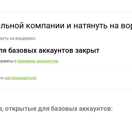
троительной компании и натянуть на вордпресс - Задание для фри
ельной компании и натянуть на в
нуть на вордпресс
ля базовых аккаунтов закрыт
ервисы с
премиум-аккаунтом
жно
авторизоваться
я, открытые для базовых аккаунтов: