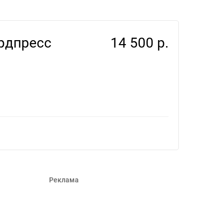
лансеров #1126856
ордпресс
14 500 р.
Реклама