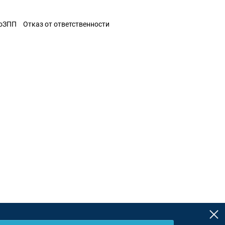
ЗоЗПП
Отказ от ответственности