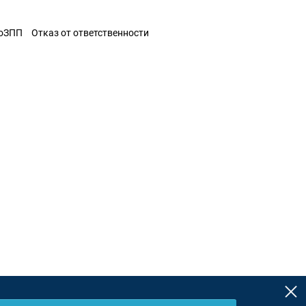
ЗоЗПП
Отказ от ответственности