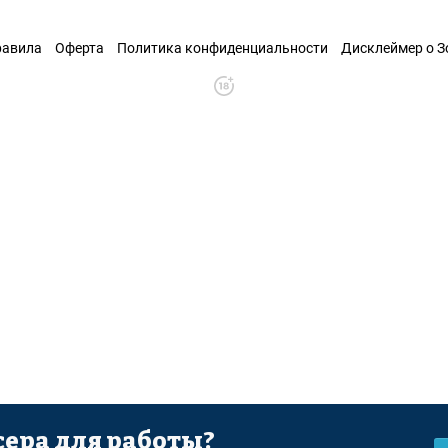
равила
Оферта
Политика конфиденциальности
Дисклеймер о 
ера для работы?