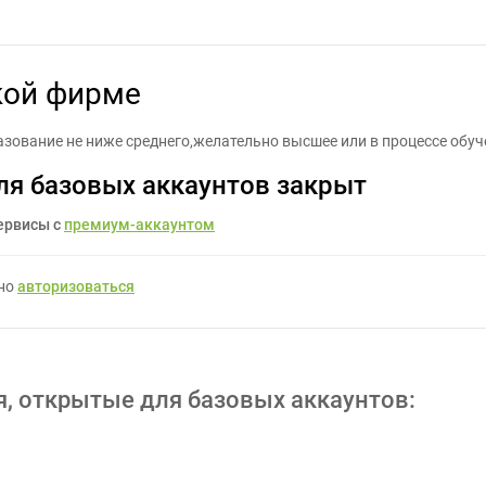
ссистент в юридической фирме - Задание для фрилансеров #10728
кой фирме
разование не ниже среднего,желательно высшее или в процессе обу
ля базовых аккаунтов закрыт
ервисы с
премиум-аккаунтом
жно
авторизоваться
я, открытые для базовых аккаунтов: