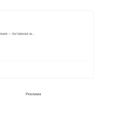
85
чения — Активная ж…
Реклама