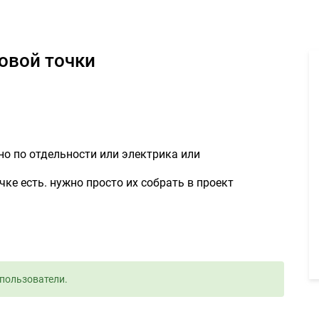
тектурный проект торговой точки - Задание для фрилансеров #9
говой точки
но по отдельности или электрика или
чке есть. нужно просто их собрать в проект
пользователи.