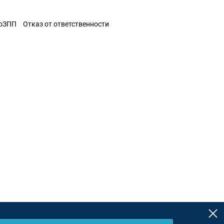
ЗоЗПП
Отказ от ответственности