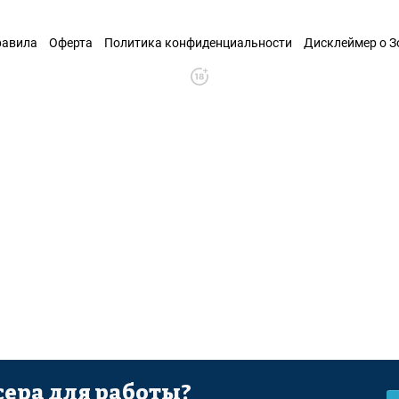
равила
Оферта
Политика конфиденциальности
Дисклеймер о 
ера для работы?