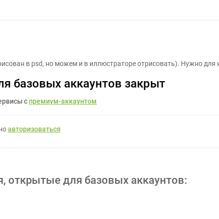
Анимация персонажа - Задание для фрилансеров #1143300
сован в psd, но можем и в иллюстраторе отрисовать). Нужно для 
ля базовых аккаунтов закрыт
ервисы с
премиум-аккаунтом
жно
авторизоваться
я, открытые для базовых аккаунтов: