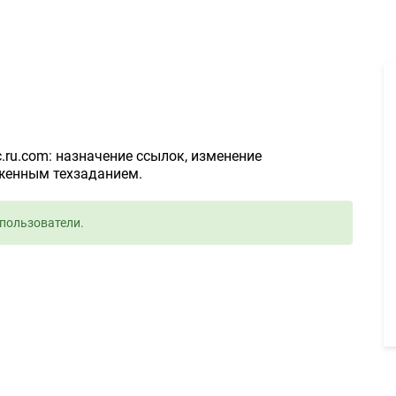
Доработка флеш-меню 2000руб. - Задание для фрилансеров #9415
.ru.com: назначение ссылок, изменение
оженным техзаданием.
пользователи.