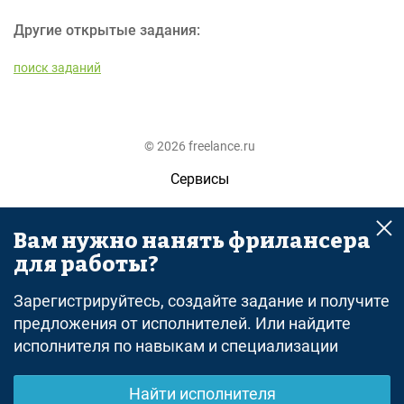
Другие открытые задания:
поиск заданий
© 2026 freelance.ru
Сервисы
Помощь
Вам нужно нанять фрилансера
Поиск
для работы?
Правила
Зарегистрируйтесь, создайте задание и получите
Оферта
предложения от исполнителей. Или найдите
исполнителя по навыкам и специализации
Политика конфиденциальности
Дисклеймер о ЗоЗПП
Найти исполнителя